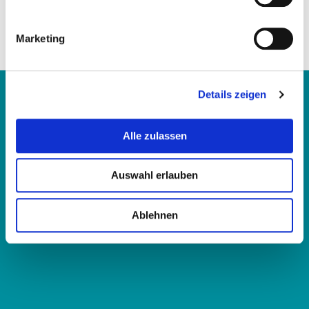
Marketing
Details zeigen
Alle zulassen
VR Voice GmbH
Hauert 15
44227 Dortmund
Auswahl erlauben
Germany
Ablehnen
+49 231 292979-00
info@vrvoice.de