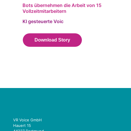
Bots übernehmen die Arbeit von 15
Vollzeitmitarbeitern
KI gesteuerte Voic
Download Story
VR Voice GmbH
Hauert 15